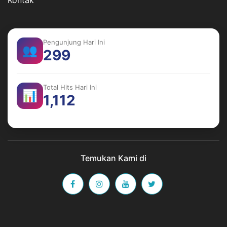
Pengunjung Hari Ini
👥
299
Total Hits Hari Ini
📊
1,112
Temukan Kami di