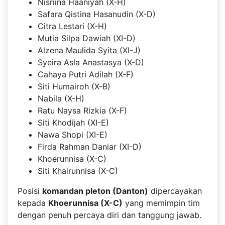
Nisriina Haaniyah (X-H)
Safara Qistina Hasanudin (X-D)
Citra Lestari (X-H)
Mutia Silpa Dawiah (XI-D)
Alzena Maulida Syita (XI-J)
Syeira Asla Anastasya (X-D)
Cahaya Putri Adilah (X-F)
Siti Humairoh (X-B)
Nabila (X-H)
Ratu Naysa Rizkia (X-F)
Siti Khodijah (XI-E)
Nawa Shopi (XI-E)
Firda Rahman Daniar (XI-D)
Khoerunnisa (X-C)
Siti Khairunnisa (X-C)
Posisi
komandan pleton (Danton)
dipercayakan
kepada
Khoerunnisa (X-C)
yang memimpin tim
dengan penuh percaya diri dan tanggung jawab.