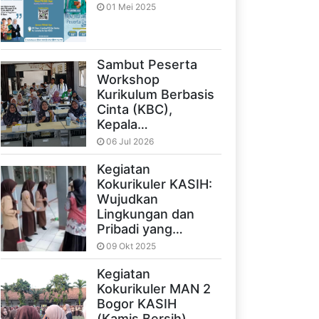
01 Mei 2025
Sambut Peserta
Workshop
Kurikulum Berbasis
Cinta (KBC),
Kepala…
06 Jul 2026
Kegiatan
Kokurikuler KASIH:
Wujudkan
Lingkungan dan
Pribadi yang…
09 Okt 2025
Kegiatan
Kokurikuler MAN 2
Bogor KASIH
(Kamis Bersih)