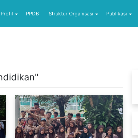
Profil
PPDB
Struktur Organisasi
Publikasi
endidikan"