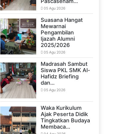
Pascasenam…
05 Agu 2026
Suasana Hangat
Mewarnai
Pengambilan
Ijazah Alumni
2025/2026
05 Agu 2026
Madrasah Sambut
Siswa PKL SMK Al-
Hafidz Briefing
dan…
05 Agu 2026
Waka Kurikulum
Ajak Peserta Didik
Tingkatkan Budaya
Membaca…
04 Agu 2026