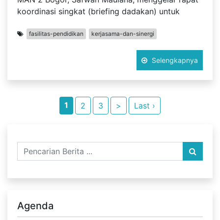
koordinasi singkat (briefing dadakan) untuk
fasilitas-pendidikan
kerjasama-dan-sinergi
Selengkapnya
1
2
3
>
Last ›
Agenda