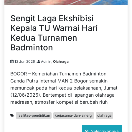
Sengit Laga Ekshibisi
Kepala TU Warnai Hari
Kedua Turnamen
Badminton
12 Jun 2026 ,
Admin,
Olahraga
BOGOR – Kemeriahan Turnamen Badminton
Ganda Putra internal MAN 2 Bogor semakin
memuncak pada hari kedua pelaksanaan, Jumat
(12/06/2026). Bertempat di lapangan olahraga
madrasah, atmosfer kompetisi berubah riuh
fasilitas-pendidikan
kerjasama-dan-sinergi
olahraga
Selengkapnya