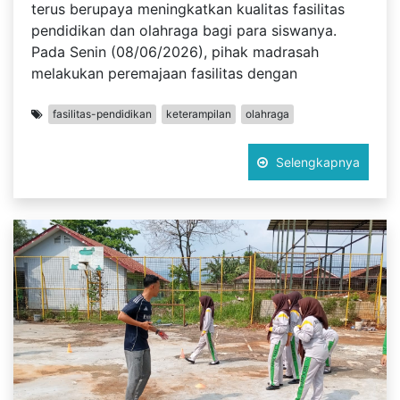
terus berupaya meningkatkan kualitas fasilitas
pendidikan dan olahraga bagi para siswanya.
Pada Senin (08/06/2026), pihak madrasah
melakukan peremajaan fasilitas dengan
fasilitas-pendidikan
keterampilan
olahraga
Selengkapnya