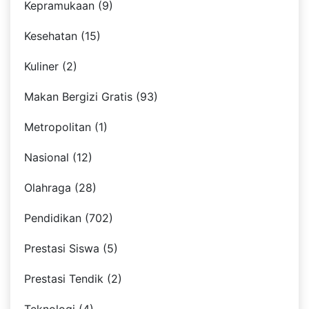
Kepramukaan (9)
Kesehatan (15)
Kuliner (2)
Makan Bergizi Gratis (93)
Metropolitan (1)
Nasional (12)
Olahraga (28)
Pendidikan (702)
Prestasi Siswa (5)
Prestasi Tendik (2)