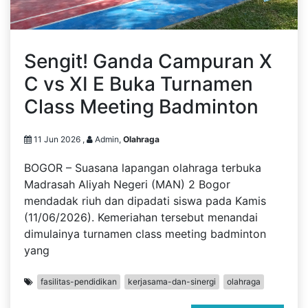
Sengit! Ganda Campuran X
C vs XI E Buka Turnamen
Class Meeting Badminton
11 Jun 2026 ,
Admin,
Olahraga
BOGOR – Suasana lapangan olahraga terbuka
Madrasah Aliyah Negeri (MAN) 2 Bogor
mendadak riuh dan dipadati siswa pada Kamis
(11/06/2026). Kemeriahan tersebut menandai
dimulainya turnamen class meeting badminton
yang
fasilitas-pendidikan
kerjasama-dan-sinergi
olahraga