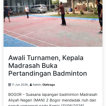
Awali Turnamen, Kepala
Madrasah Buka
Pertandingan Badminton
11 Jun 2026 ,
Admin,
Olahraga
BOGOR – Suasana lapangan badminton Madrasah
Aliyah Negeri (MAN) 2 Bogor mendadak riuh dan
penuh semangat pada Kamis (11/06/2026).