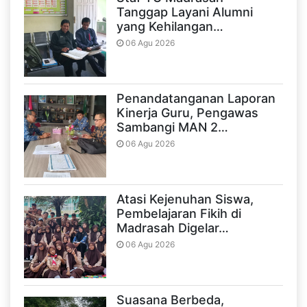
Tanggap Layani Alumni
yang Kehilangan…
06 Agu 2026
Penandatanganan Laporan
Kinerja Guru, Pengawas
Sambangi MAN 2…
06 Agu 2026
Atasi Kejenuhan Siswa,
Pembelajaran Fikih di
Madrasah Digelar…
06 Agu 2026
Suasana Berbeda,