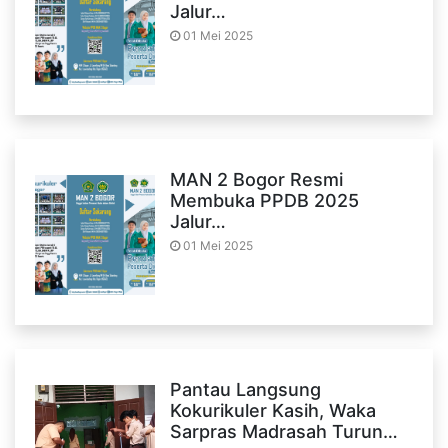
Jalur…
01 Mei 2025
MAN 2 Bogor Resmi
Membuka PPDB 2025
Jalur…
01 Mei 2025
Pantau Langsung
Kokurikuler Kasih, Waka
Sarpras Madrasah Turun…