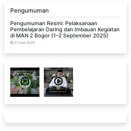
Pengumuman
Pengumuman Resmi: Pelaksanaan
Pembelajaran Daring dan Imbauan Kegiatan
di MAN 2 Bogor (1–2 September 2025)
01 Sep 2025