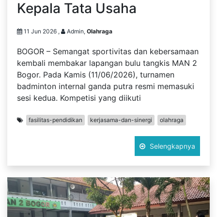
Kepala Tata Usaha
11 Jun 2026 ,
Admin,
Olahraga
BOGOR – Semangat sportivitas dan kebersamaan
kembali membakar lapangan bulu tangkis MAN 2
Bogor. Pada Kamis (11/06/2026), turnamen
badminton internal ganda putra resmi memasuki
sesi kedua. Kompetisi yang diikuti
fasilitas-pendidikan
kerjasama-dan-sinergi
olahraga
Selengkapnya