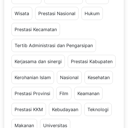
Wisata
Prestasi Nasional
Hukum
Prestasi Kecamatan
Tertib Administrasi dan Pengarsipan
Kerjasama dan sinergi
Prestasi Kabupaten
Kerohanian Islam
Nasional
Kesehatan
Prestasi Provinsi
Film
Keamanan
Prestasi KKM
Kebudayaan
Teknologi
Makanan
Universitas