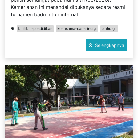
Kemeriahan ini menandai dibukanya secara resmi
turnamen badminton internal
fasilitas-pendidikan
kerjasama-dan-sinergi
olahraga
Selengkapnya