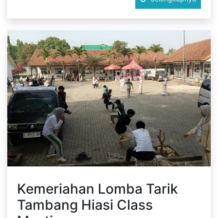
Kemeriahan Lomba Tarik
Tambang Hiasi Class