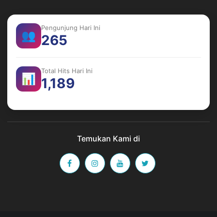
Pengunjung Hari Ini
👥
265
Total Hits Hari Ini
📊
1,189
Temukan Kami di