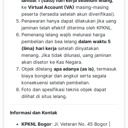
lambat 1 (satu) hari kerja sebelum lelang
,
ke
Virtual Account (VA)
masing-masing
peserta (tersedia setelah akun diverifikasi).
Penawaran hanya dapat dilakukan jika uang
jaminan telah efektif diterima oleh KPKNL.
Pemenang lelang wajib melunasi harga
pembelian dan bea lelang
dalam waktu 5
(lima) hari kerja
setelah dinyatakan
menang. Jika tidak dilunasi, uang jaminan
akan disetor ke Kas Negara.
Objek dilelang
apa adanya (as is)
, termasuk
biaya bongkar dan angkut serta segala
konsekuensi setelah pembelian.
Foto dan spesifikasi teknis objek dapat
dilihat di situs lelang.
Informasi dan Kontak
KPKNL Bogor
: Jl. Veteran No. 45 Bogor |