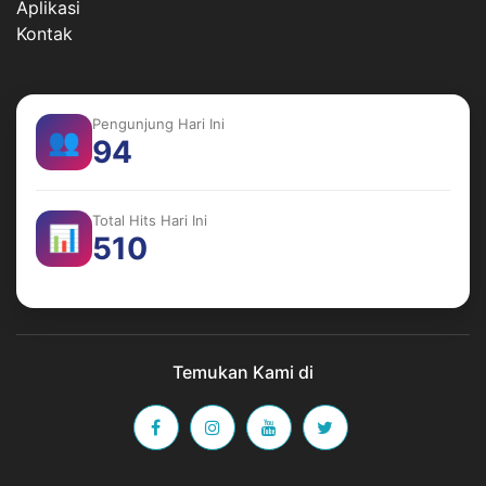
Aplikasi
Kontak
Pengunjung Hari Ini
👥
94
Total Hits Hari Ini
📊
510
Temukan Kami di