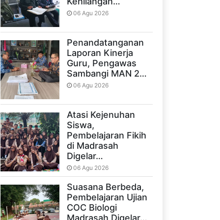
Kehilangan…
06 Agu 2026
Penandatanganan
Laporan Kinerja
Guru, Pengawas
Sambangi MAN 2…
06 Agu 2026
Atasi Kejenuhan
Siswa,
Pembelajaran Fikih
di Madrasah
Digelar…
06 Agu 2026
Suasana Berbeda,
Pembelajaran Ujian
COC Biologi
Madrasah Digelar…